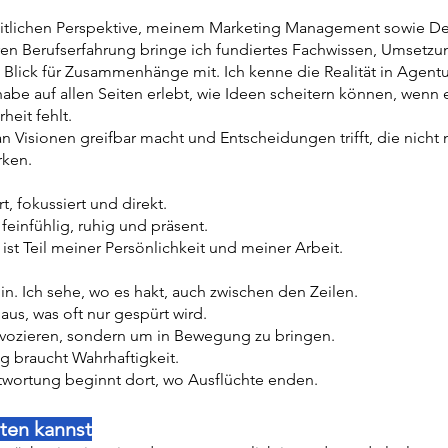
eitlichen Perspektive, meinem Marketing Management sowie D
ren Berufserfahrung bringe ich fundiertes Fachwissen, Umset
 Blick für Zusammenhänge mit. Ich kenne die Realität in Agen
be auf allen Seiten erlebt, wie Ideen scheitern können, wenn e
heit fehlt.
an Visionen greifbar macht und Entscheidungen trifft, die nicht 
rken.
rt, fokussiert und direkt.
feinfühlig, ruhig und präsent.
st Teil meiner Persönlichkeit und meiner Arbeit.
in. Ich sehe, wo es hakt, auch zwischen den Zeilen.
aus, was oft nur gespürt wird.
ovozieren, sondern um in Bewegung zu bringen.
g braucht Wahrhaftigkeit.
twortung beginnt dort, wo Ausflüchte enden.
ten kannst