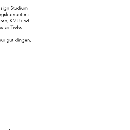
esign Studium
zungskompetenz
turen, KMU und
s an Tiefe,
nur gut klingen,