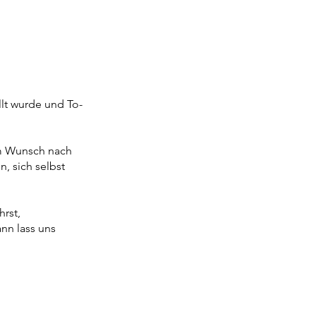
llt wurde und To-
em Wunsch nach
, sich selbst
hrst,
nn lass uns