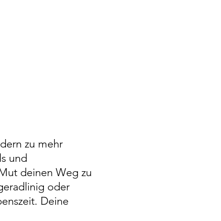
ndern zu mehr
ls und
Mut deinen Weg zu
eradlinig oder
benszeit. Deine