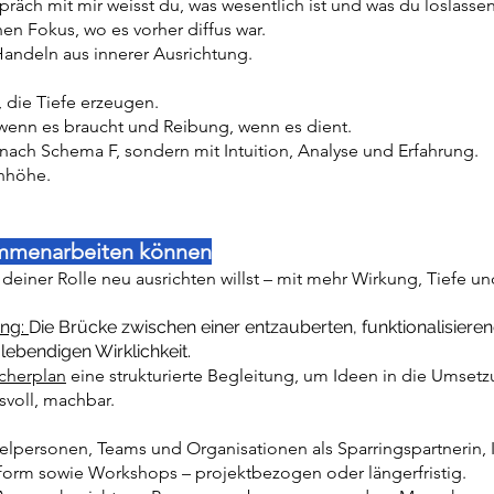
äch mit mir weisst du, was wesentlich ist und was du loslassen 
en Fokus, wo es vorher diffus war.
andeln aus innerer Ausrichtung.
, die Tiefe erzeugen.
wenn es braucht und Reibung, wenn es dient.
t nach Schema F, sondern mit Intuition, Analyse und Erfahrung.
nhöhe.
ammenarbeiten können
deiner Rolle neu ausrichten willst – mit mehr Wirkung, Tiefe un
ung:
Die Brücke zwischen einer entzauberten, funktionalisiere
 lebendigen Wirklichkeit.
herplan
eine strukturierte Begleitung, um Ideen in die Umsetz
svoll, machbar.
zelpersonen, Teams und Organisationen als Sparringspartnerin,
form sowie Workshops – projektbezogen oder längerfristig.