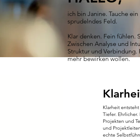
ich bin Janine. Tauche ein
sprudelndes Feld.
Klar denken. Fein fühlen. 
Zwischen Analyse und Intu
Struktur und Verbindung.
mehr bewirken wollen.
Klarhei
Klarheit entsteh
Tiefer. Ehrlicher
Projekten und T
und Projektleite
echte Selbstführ