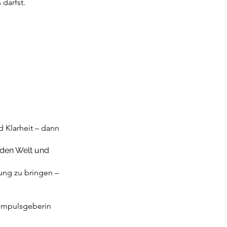
darfst.
d Klarheit – dann
nden Welt und
ung zu bringen –
 Impulsgeberin