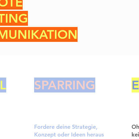
OTE
TING
MUNIKATION
L
SPARRING
Fordere deine Strategie,
Oh
Konzept oder Ideen heraus
ke