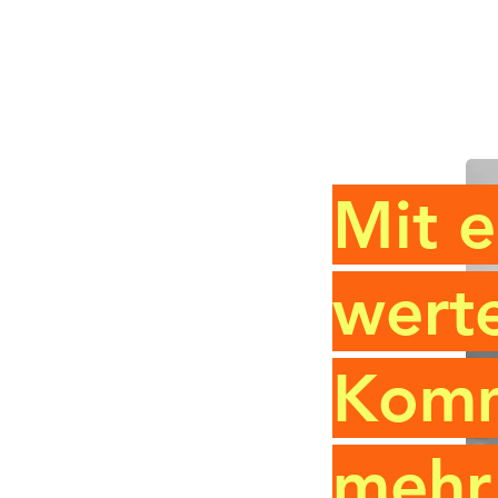
Mit e
wert
Komm
mehr