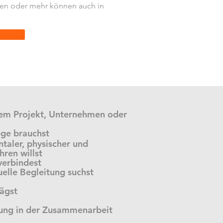
den oder mehr können auch in
nem Projekt, Unternehmen oder
ege brauchst
aler, physischer und
ren willst
 verbindest
uelle Begleitung suchst
wägst
ung in der Zusammenarbeit