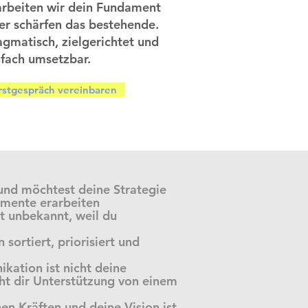
arbeiten wir dein Fundament
er schärfen das bestehende.
agmatisch, zielgerichtet und
nfach umsetzbar.
rstgespräch vereinbaren
 und möchtest deine Strategie
umente erarbeiten
cht unbekannt
, weil du
sortiert, priorisiert und
ation ist nicht deine
ht dir Unterstützung von einem
en Kräften und deine Vision ist