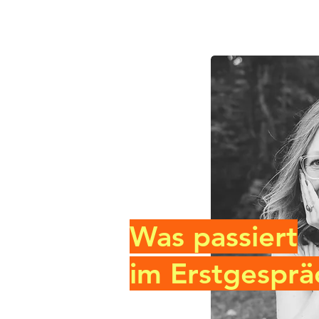
Was passiert
im Erstgesprä