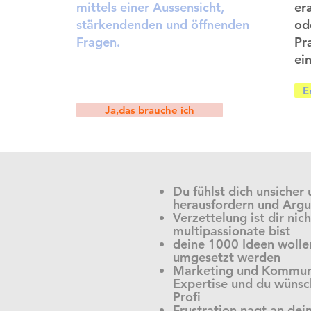
mittels einer Aussensicht,
er
stärkendenden und öffnenden
od
Fragen.
Pr
ei
E
Ja,das brauche ich
Du fühlst dich unsicher
herausfordern und Arg
Verzettelung ist dir ni
multipassionate bist
deine 1000 Ideen wollen 
umgesetzt werden
Marketing und Kommunik
Expertise und du wünsc
Profi
Frustration nagt an dein