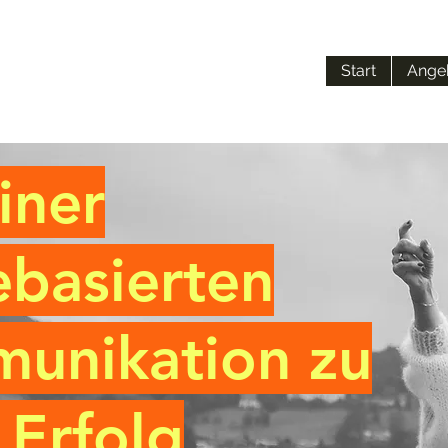
Start
Ange
iner
ebasierten
unikation zu
 Erfolg