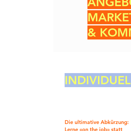
ANGEB
MARKE
& KOM
INDIVIDUEL
Die ultimative Abkürzung:
Lerne «on the job» statt