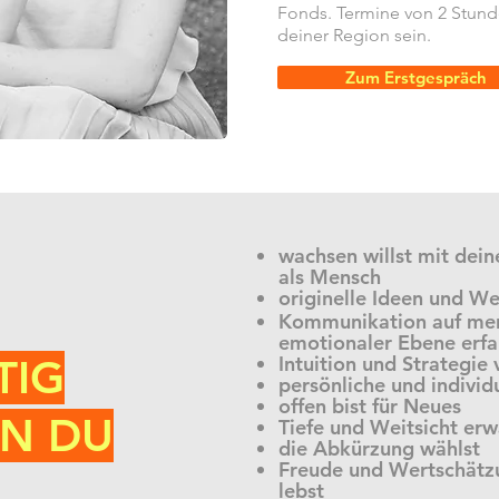
Fonds. Termine von 2 Stun
deiner Region sein.
Zum Erstgespräch
wachsen willst mit dei
als Mensch
originelle Ideen und W
Kommunikation auf ment
emotionaler Ebene erfah
TIG
Intuition und Strategie
persönliche und individ
offen bist für Neues
NN DU
Tiefe und Weitsicht er
die Abkürzung wählst
Freude und Wertschätz
lebst