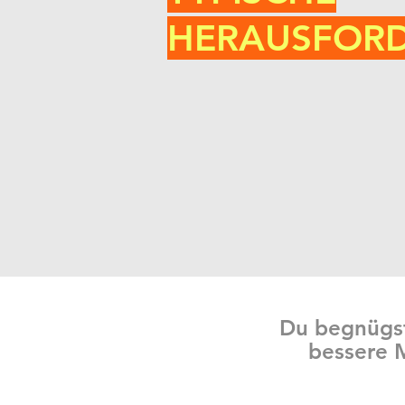
HERAUSFOR
Du begnügst
bessere M