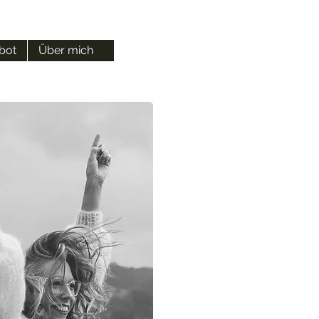
bot
Über mich