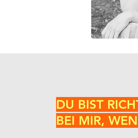
DU BIST RICH
BEI MIR, WE