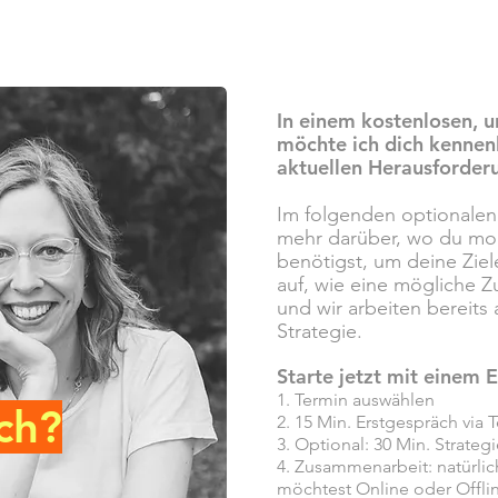
In einem kostenlosen, u
möchte ich dich kennen
aktuellen Herausforder
Im folgenden optionalen 
mehr darüber, wo du mo
benötigst, um deine Ziele
auf, wie eine mögliche Z
und wir arbeiten bereits 
Strategie.
Starte j
etzt mit einem E
1
. Term
in auswählen
ch?
2. 15
Min. Erstgespräch via 
3. Optional: 30 Min. Strate
4. Zusammenarbeit: natürlic
möchtest Online oder Offlin