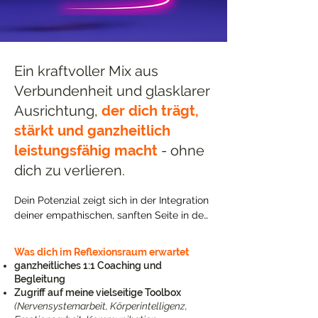
Ein kraftvoller Mix aus
Verbundenheit und glasklarer
Ausrichtung,
der dich trägt,
stärkt und ganzheitlich
leistungsfähig macht
- ohne
dich zu verlieren.
Dein Potenzial zeigt sich in der Integration 
deiner empathischen, sanften Seite in den 
Arbeitsalltag. So entwickelst du gesunde 
Grenzen, Klarheit und ein ausgeglichenes 
Was dich im Reflexionsraum erwartet
Energie-Management. Während unserer 
ganzheitliches 1:1 Coaching und
gemeinsamen Reise lernst du dich mental 
Begleitung
und emotional intuitiv zu führen. Die 
Zugriff auf meine vielseitige Toolbox
Reflexion und der geschützte Raum 
(Nervensystemarbeit, Körperintelligenz,