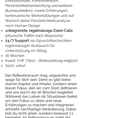
fördern dein Wachstum nachhaltig, 
Emotionsarbeit, Kommunikation,
Persönlichkeitsentwicklung und weiteren
stärken deine Stabilität und bringen 
Businessfeldern),
meine Erfahrungen,
Leichtigkeit und Leistung in Einklang.
kontinuierliche Weiterbildungen und auf
Wunsch deine Persönlichkeitsanalyse
nach Human Design
unbegrenzte, regelmässige Zoom Calls
(physische Treffen nach Absprache)
24/7 Support
via (Sprach)Nachrichten:
regelmässiger Austausch für
Unterstützung im Alltag
16 Wochen
Invest: CHF 7'600.-
​​​​​
(Ratenzahlung möglich)
Start: sofort
Der Reflexionsraum mag ungewohnt und
wage für dich sein. Denn es gibt keine
starren Kapitel und Inhalte, sondern einen
klaren Fokus, den wir zum Start definieren
und uns durch die 16 Wochen begleitet.
Während das Leben dir Situationen bietet,
um den Fokus zu üben und neue
Erfahrungen zu machen und integrieren,
entsteht nachhaltige Veränderung. Dabei
bist du nicht allein, sondern bewusst 1:1
begleitet. Im Reflexionsraum steht die