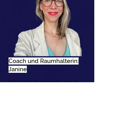
Coach und Raumhalterin:
Janine
Geprägt vom Leistungsgedanken, habe ich
mich einst in Härte und dem eigenen
Leistungsdruck verloren – getrieben von der
leisen Sehnsucht, dass es auch anders gehen
muss. Leichter. Freudvoller. Mit Raum für
Emotionen. Auf meinem Weg liess ich mich ins
Weiche fallen, nahm es aber nicht mit in
meine Arbeit. Die letzten Jahre brachten mich
dazu, beides zu vereinen. Heute lebe ich echte
Performance, indem ich die vermeintlichen
Gegensätze zusammenführte. In meinem