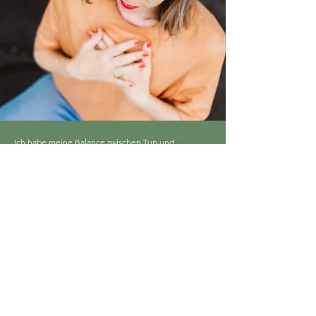
Ich habe meine Balance zwischen Tun und
Leichtigkeit, Freiheit und Struktur, Intuition und
Logik gefunden. Kurz: meinen ganz persönlichen
Rhythmus und Erfolg. Meine Schlüsselelemente
waren die Aktivierung und Annahme meiner
Ressourcen, Talente (
HD Persönlichkeitsanalyse
sei
dank) sowie Körperintelligenz.
Fokus
Der
persönliche 1:1 Austausch
und Arbeiten in
Kleingruppen gehört zu meinen Stärken. Da