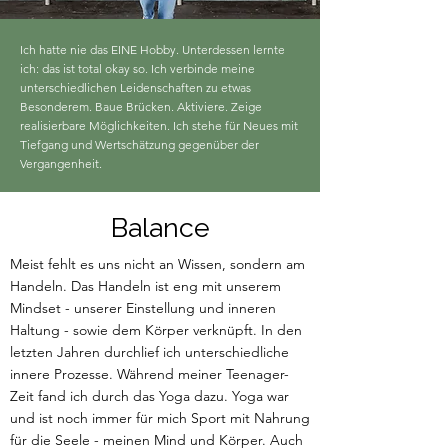
Ich hatte nie das EINE Hobby. Unterdessen lernte
ich: das ist total okay so. Ich verbinde meine
unterschiedlichen Leidenschaften zu etwas
Besonderem. Baue Brücken. Aktiviere. Zeige
realisierbare Möglichkeiten. Ich stehe für Neues mit
Tiefgang und Wertschätzung gegenüber der
Vergangenheit.
Balance
Meist fehlt es uns nicht an Wissen, sondern am
Handeln. Das Handeln ist eng mit unserem
Mindset - unserer Einstellung und inneren
Haltung - sowie dem Körper verknüpft. In den
letzten Jahren durchlief ich unterschiedliche
innere Prozesse. Während meiner Teenager-
Zeit fand ich durch das Yoga dazu. Yoga war
und ist noch immer für mich Sport mit Nahrung
für die Seele - meinen Mind und Körper. Auch