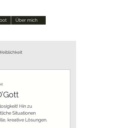
bot
Über mich
Weiblichkeit
it
’Gott
osigkeit! Hin zu
liche Situationen
le, kreative Lösungen.