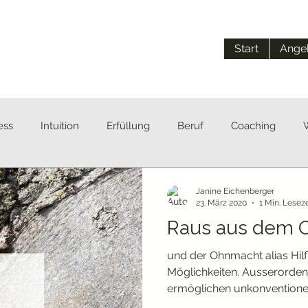
Start
Ange
ess
Intuition
Erfüllung
Beruf
Coaching
Janine Eichenberger
23. März 2020
1 Min. Leseze
Raus aus dem O
und der Ohnmacht alias Hilfl
Möglichkeiten. Ausserordent
ermöglichen unkonventionel