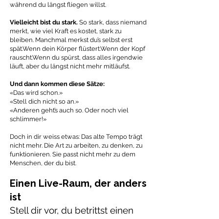
während du längst fliegen willst.
Vielleicht bist du stark.
So stark, dass niemand
merkt, wie viel Kraft es kostet, stark zu
bleiben. Manchmal merkst du’s selbst erst
spät.Wenn dein Körper flüstert.Wenn der Kopf
rauscht.Wenn du spürst, dass alles irgendwie
läuft, aber du längst nicht mehr mitläufst.
Und dann kommen diese Sätze:
«Das wird schon.»
«Stell dich nicht so an.»
«Anderen geht’s auch so. Oder noch viel
schlimmer!»
Doch in dir weiss etwas: Das alte Tempo trägt
nicht mehr. Die Art zu arbeiten, zu denken, zu
funktionieren. Sie passt nicht mehr zu dem
Menschen, der du bist.
Einen Live-Raum, der anders
ist
Stell dir vor, du betrittst einen