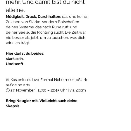
mehr. Und damit bist du nicht
alleine.
Müdigkeit, Druck, Durchhalten:
das sind keine
Zeichen von Stärke, sondern Botschaften
deines Systems, das nach Ruhe ruft, und
deiner Seele, die Richtung sucht. Die Zeit war
nie besser als jetzt, um zu lauschen, was dich
wirklich trägt.
Hier darfst du beides:
stark sein.
Und sanft.
​📅 Kostenloses Live-Format Nebelmeer: «Stark
auf deine Art»
🕐 27. November | 11:30 – 12:45 Uhr | via Zoom​
Bring Neugier mit. Vielleicht auch deine
Skepsis.
Und vor allem die Forscherin in dir, die hier
Zuhause ist und schon ahnt, dass das hier
einen Anfang ist, der sich vertraut anfühlt.