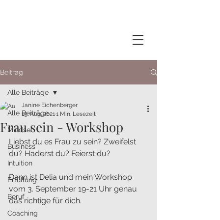
Beitrag
Alle Beiträge
Janine Eichenberger
Alle Beiträge
19. Aug. 2021
1 Min. Lesezeit
Frau sein - Workshop
Mindset
Liebst du es Frau zu sein? Zweifelst 
Business
du? Haderst du? Feierst du?
Intuition
Dann ist Delia und mein Workshop 
Erfüllung
vom 3. September 19-21 Uhr genau 
Beruf
das richtige für dich.
Coaching