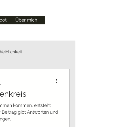
bot
Über mich
Weiblichkeit
t
uenkreis
ammen kommen, entsteht
 Beitrag gibt Antworten und
ungen.