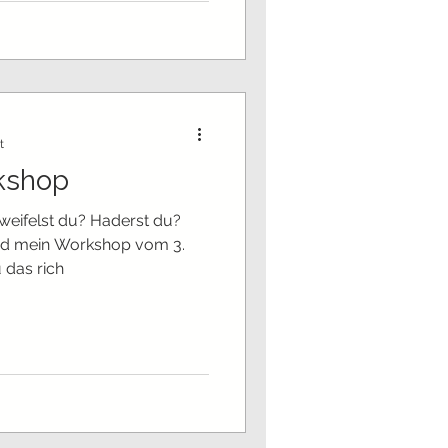
t
rkshop
Zweifelst du? Haderst du?
 das rich