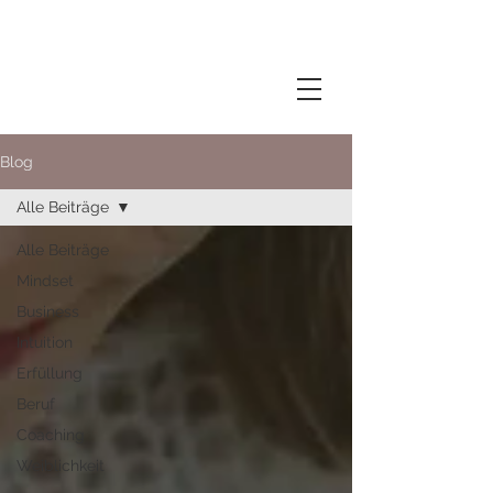
Blog
Alle Beiträge
Alle Beiträge
Mindset
Business
Intuition
Erfüllung
Beruf
Coaching
Weiblichkeit