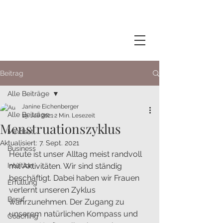
Beitrag
Alle Beiträge
Janine Eichenberger
Alle Beiträge
19. Juli 2021
2 Min. Lesezeit
Menstruationszyklus
Mindset
Aktualisiert:
7. Sept. 2021
Business
Heute ist unser Alltag meist randvoll 
Intuition
mit Aktivitäten. Wir sind ständig 
beschäftigt. Dabei haben wir Frauen 
Erfüllung
verlernt unseren Zyklus 
Beruf
wahrzunehmen. Der Zugang zu 
unserem natürlichen Kompass und 
Coaching